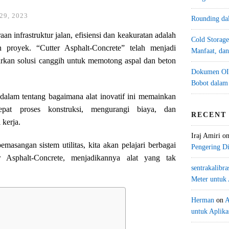
9, 2023
Rounding da
an infrastruktur jalan, efisiensi dan keakuratan adalah
Cold Storage
 proyek. “Cutter Asphalt-Concrete” telah menjadi
Manfaat, da
arkan solusi canggih untuk memotong aspal dan beton
Dokumen OIM
Bobot dalam
 dalam tentang bagaimana alat inovatif ini memainkan
pat proses konstruksi, mengurangi biaya, dan
RECENT
 kerja.
Iraj Amiri
o
emasangan sistem utilitas, kita akan pelajari berbagai
Pengering Di
 Asphalt-Concrete, menjadikannya alat yang tak
sentrakalibra
Meter untuk 
Herman
on
A
untuk Aplikas