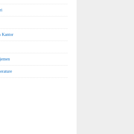
ri
n Kantor
jemen
terature