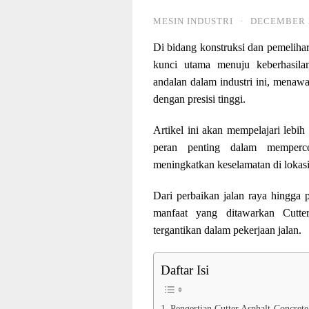
MESIN INDUSTRI
·
DECEMBER 2
Di bidang konstruksi dan pemelihara
kunci utama menuju keberhasilan
andalan dalam industri ini, menaw
dengan presisi tinggi.
Artikel ini akan mempelajari lebih
peran penting dalam memperce
meningkatkan keselamatan di lokasi
Dari perbaikan jalan raya hingga p
manfaat yang ditawarkan Cutter
tergantikan dalam pekerjaan jalan.
Daftar Isi
Pengertian Cutter Asphalt-Concrete