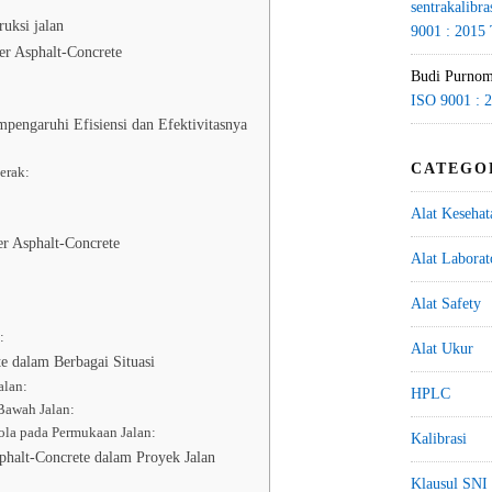
sentrakalibra
uksi jalan
9001 : 2015
er Asphalt-Concrete
Budi Purno
ISO 9001 : 
engaruhi Efisiensi dan Efektivitasnya
:
CATEGO
erak:
Alat Kesehat
r Asphalt-Concrete
Alat Labora
Alat Safety
:
Alat Ukur
e dalam Berbagai Situasi
alan:
HPLC
 Bawah Jalan:
ola pada Permukaan Jalan:
Kalibrasi
phalt-Concrete dalam Proyek Jalan
Klausul SNI